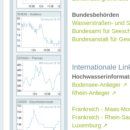
Bundesbehörden
RHEIN - Koblenz
Wasserstraßen- und Sc
Bundesamt für Seesch
Bundesanstalt für G
DONAU - Passau
Internationale Lin
Hochwasserinformat
Bodensee-Anlieger
↗
Rhein-Anlieger
↗
ODER - Eisenhüttenstadt
Frankreich - Maas-Mo
Frankreich - Rhein-Sa
Luxemburg
↗