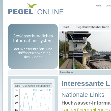
Hilfe
Link
Start
Pegelauswahl über Karte
Newsletter
Interessante L
Elbe - Cuxhaven Steubenhöft
Nationale Links
Hochwasser-Informa
Länderübergreifendes