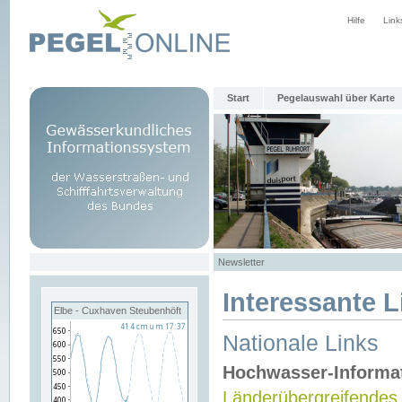
Hilfe
Link
Start
Pegelauswahl über Karte
Newsletter
Interessante L
Elbe - Cuxhaven Steubenhöft
Nationale Links
Hochwasser-Informa
Länderübergreifendes