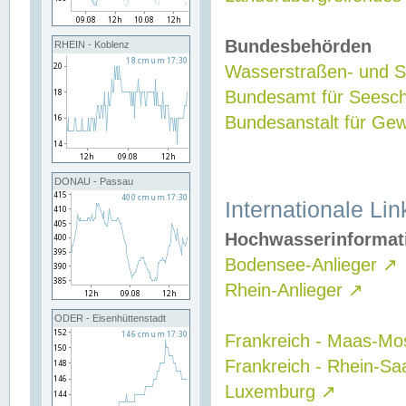
Bundesbehörden
RHEIN - Koblenz
Wasserstraßen- und Sc
Bundesamt für Seesch
Bundesanstalt für G
DONAU - Passau
Internationale Lin
Hochwasserinformat
Bodensee-Anlieger
↗
Rhein-Anlieger
↗
ODER - Eisenhüttenstadt
Frankreich - Maas-Mo
Frankreich - Rhein-Sa
Luxemburg
↗