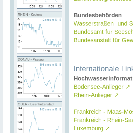
Bundesbehörden
RHEIN - Koblenz
Wasserstraßen- und Sc
Bundesamt für Seesch
Bundesanstalt für G
DONAU - Passau
Internationale Lin
Hochwasserinformat
Bodensee-Anlieger
↗
Rhein-Anlieger
↗
ODER - Eisenhüttenstadt
Frankreich - Maas-Mo
Frankreich - Rhein-Sa
Luxemburg
↗