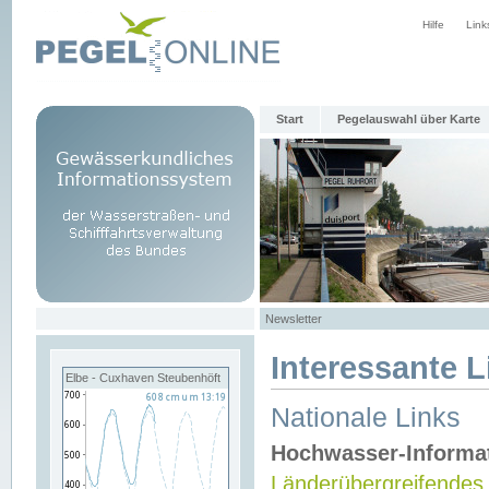
Hilfe
Link
Start
Pegelauswahl über Karte
Newsletter
Interessante L
Elbe - Cuxhaven Steubenhöft
Nationale Links
Hochwasser-Informa
Länderübergreifendes