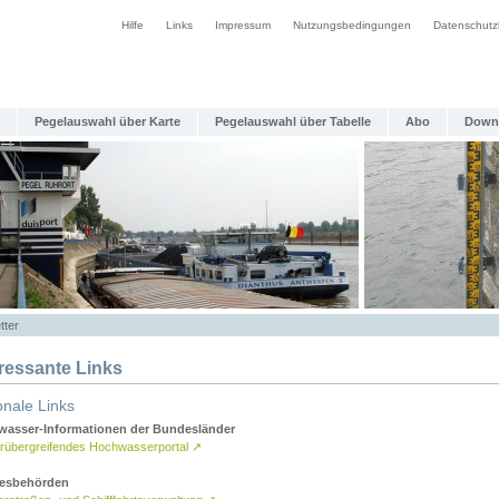
Hilfe
Links
Impressum
Nutzungsbedingungen
Datenschutz
Pegelauswahl über Karte
Pegelauswahl über Tabelle
Abo
Down
tter
eressante Links
onale Links
asser-Informationen der Bundesländer
rübergreifendes Hochwasserportal
↗
esbehörden