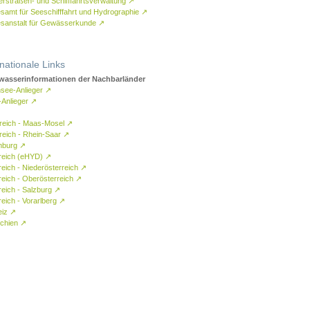
rstraßen- und Schifffahrtsverwaltung
↗
samt für Seeschifffahrt und Hydrographie
↗
sanstalt für Gewässerkunde
↗
rnationale Links
asserinformationen der Nachbarländer
see-Anlieger
↗
-Anlieger
↗
reich - Maas-Mosel
↗
reich - Rhein-Saar
↗
mburg
↗
reich (eHYD)
↗
reich - Niederösterreich
↗
reich - Oberösterreich
↗
reich - Salzburg
↗
eich - Vorarlberg
↗
eiz
↗
chien
↗