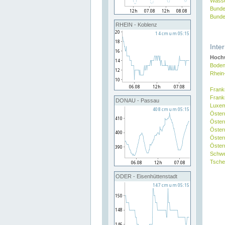
Wasse
Bunde
Bunde
RHEIN - Koblenz
Inte
Hochw
Boden
Rhein
Frank
Frank
DONAU - Passau
Luxe
Öster
Öster
Öster
Öster
Österr
Schw
Tsche
ODER - Eisenhüttenstadt