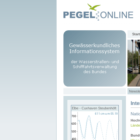
Start
Newsle
Int
Elbe - Cuxhaven Steubenhöft
Nati
Hochw
Lände
Bund