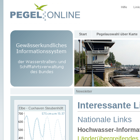
Hilfe
Link
Start
Pegelauswahl über Karte
Newsletter
Interessante L
Elbe - Cuxhaven Steubenhöft
Nationale Links
Hochwasser-Informa
Länderübergreifendes