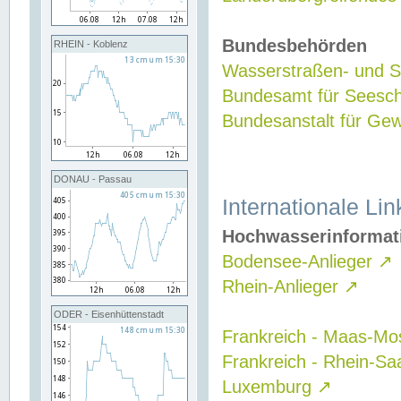
Bundesbehörden
RHEIN - Koblenz
Wasserstraßen- und Sc
Bundesamt für Seesch
Bundesanstalt für G
DONAU - Passau
Internationale Lin
Hochwasserinformat
Bodensee-Anlieger
↗
Rhein-Anlieger
↗
ODER - Eisenhüttenstadt
Frankreich - Maas-Mo
Frankreich - Rhein-Sa
Luxemburg
↗