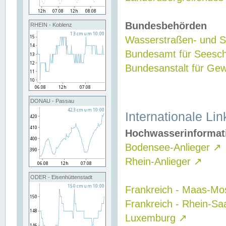
Bundesbehörden
RHEIN - Koblenz
Wasserstraßen- und Sc
Bundesamt für Seesch
Bundesanstalt für G
DONAU - Passau
Internationale Lin
Hochwasserinformat
Bodensee-Anlieger
↗
Rhein-Anlieger
↗
ODER - Eisenhüttenstadt
Frankreich - Maas-Mo
Frankreich - Rhein-Sa
Luxemburg
↗