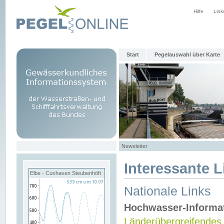
Hilfe
Link
Start
Pegelauswahl über Karte
Newsletter
Interessante L
Elbe - Cuxhaven Steubenhöft
Nationale Links
Hochwasser-Informa
Länderübergreifendes