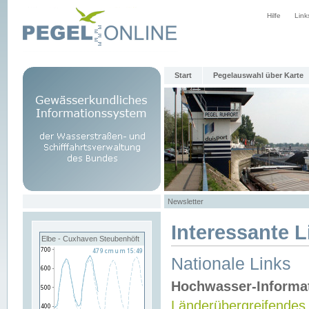
Hilfe
Link
Start
Pegelauswahl über Karte
Newsletter
Interessante L
Elbe - Cuxhaven Steubenhöft
Nationale Links
Hochwasser-Informa
Länderübergreifendes