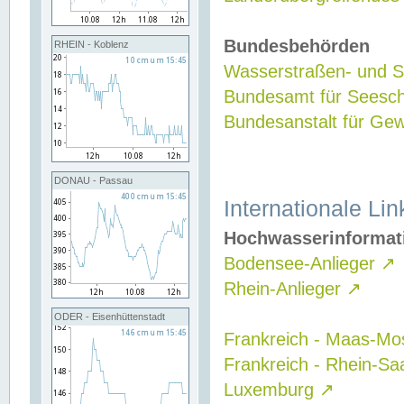
Bundesbehörden
RHEIN - Koblenz
Wasserstraßen- und Sc
Bundesamt für Seesch
Bundesanstalt für G
DONAU - Passau
Internationale Lin
Hochwasserinformat
Bodensee-Anlieger
↗
Rhein-Anlieger
↗
ODER - Eisenhüttenstadt
Frankreich - Maas-Mo
Frankreich - Rhein-Sa
Luxemburg
↗