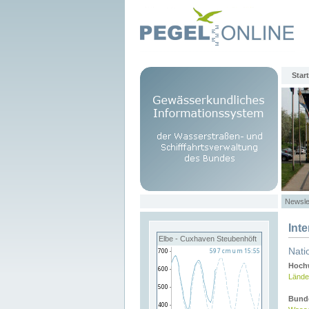
Start
Newsle
Int
Elbe - Cuxhaven Steubenhöft
Nati
Hochw
Lände
Bund