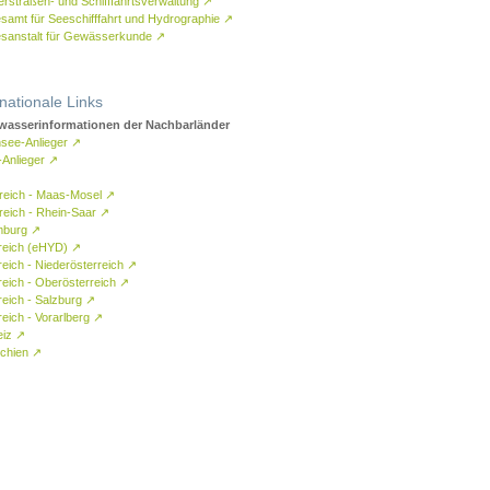
rstraßen- und Schifffahrtsverwaltung
↗
samt für Seeschifffahrt und Hydrographie
↗
sanstalt für Gewässerkunde
↗
rnationale Links
asserinformationen der Nachbarländer
see-Anlieger
↗
-Anlieger
↗
reich - Maas-Mosel
↗
reich - Rhein-Saar
↗
mburg
↗
reich (eHYD)
↗
reich - Niederösterreich
↗
reich - Oberösterreich
↗
reich - Salzburg
↗
eich - Vorarlberg
↗
eiz
↗
chien
↗