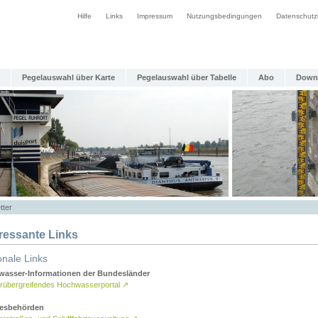
Hilfe
Links
Impressum
Nutzungsbedingungen
Datenschutz
Pegelauswahl über Karte
Pegelauswahl über Tabelle
Abo
Down
tter
eressante Links
onale Links
asser-Informationen der Bundesländer
rübergreifendes Hochwasserportal
↗
esbehörden