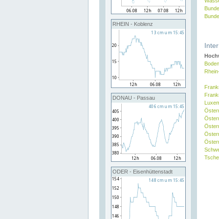
Wasse
Bunde
Bunde
RHEIN - Koblenz
Inte
Hochw
Boden
Rhein
Frank
Frank
DONAU - Passau
Luxe
Öster
Öster
Öster
Öster
Österr
Schw
Tsche
ODER - Eisenhüttenstadt