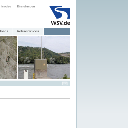
hinweise
Einstellungen
loads
Webservices