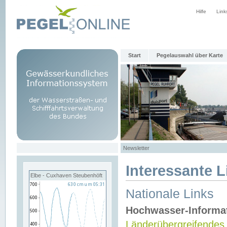
Hilfe
Link
Start
Pegelauswahl über Karte
Newsletter
Interessante L
Elbe - Cuxhaven Steubenhöft
Nationale Links
Hochwasser-Informa
Länderübergreifendes