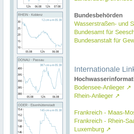
Bundesbehörden
RHEIN - Koblenz
Wasserstraßen- und Sc
Bundesamt für Seesch
Bundesanstalt für G
DONAU - Passau
Internationale Lin
Hochwasserinformat
Bodensee-Anlieger
↗
Rhein-Anlieger
↗
ODER - Eisenhüttenstadt
Frankreich - Maas-Mo
Frankreich - Rhein-Sa
Luxemburg
↗