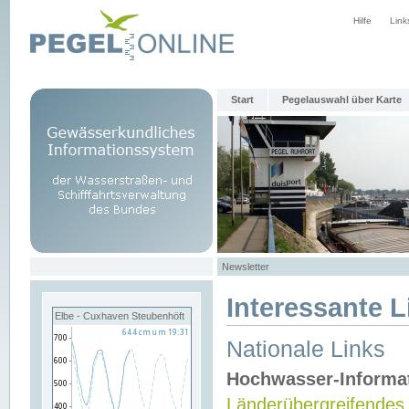
Hilfe
Link
Start
Pegelauswahl über Karte
Newsletter
Interessante L
Elbe - Cuxhaven Steubenhöft
Nationale Links
Hochwasser-Informa
Länderübergreifendes