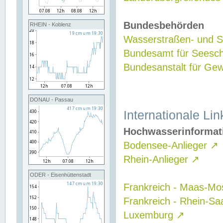
Bundesbehörden
RHEIN - Koblenz
Wasserstraßen- und Sc
Bundesamt für Seesch
Bundesanstalt für G
DONAU - Passau
Internationale Lin
Hochwasserinformat
Bodensee-Anlieger
↗
Rhein-Anlieger
↗
ODER - Eisenhüttenstadt
Frankreich - Maas-Mo
Frankreich - Rhein-Sa
Luxemburg
↗