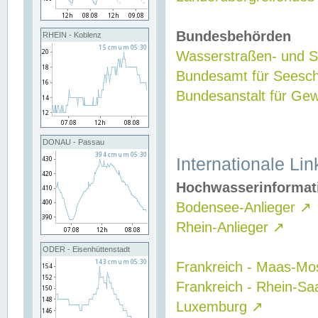
Bundesbehörden
RHEIN - Koblenz
Wasserstraßen- und Sc
Bundesamt für Seesch
Bundesanstalt für G
DONAU - Passau
Internationale Lin
Hochwasserinformat
Bodensee-Anlieger
↗
Rhein-Anlieger
↗
ODER - Eisenhüttenstadt
Frankreich - Maas-Mo
Frankreich - Rhein-Sa
Luxemburg
↗