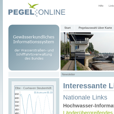
Hilfe
Link
Start
Pegelauswahl über Karte
Newsletter
Interessante L
Elbe - Cuxhaven Steubenhöft
Nationale Links
Hochwasser-Informa
Länderübergreifendes