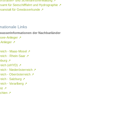
rstraßen- und Schifffahrtsverwaltung
↗
samt für Seeschifffahrt und Hydrographie
↗
sanstalt für Gewässerkunde
↗
rnationale Links
asserinformationen der Nachbarländer
see-Anlieger
↗
-Anlieger
↗
reich - Maas-Mosel
↗
reich - Rhein-Saar
↗
mburg
↗
reich (eHYD)
↗
reich - Niederösterreich
↗
reich - Oberösterreich
↗
reich - Salzburg
↗
eich - Vorarlberg
↗
eiz
↗
chien
↗