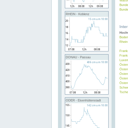
Wasse
Bunde
Bunde
RHEIN - Koblenz
Inte
Hochw
Boden
Rhein
Frank
Frank
DONAU - Passau
Luxe
Öster
Öster
Öster
Öster
Österr
Schw
Tsche
ODER - Eisenhüttenstadt