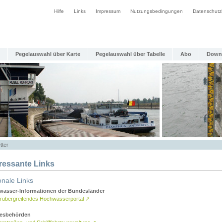
Hilfe
Links
Impressum
Nutzungsbedingungen
Datenschutz
Pegelauswahl über Karte
Pegelauswahl über Tabelle
Abo
Down
tter
eressante Links
onale Links
asser-Informationen der Bundesländer
rübergreifendes Hochwasserportal
↗
esbehörden