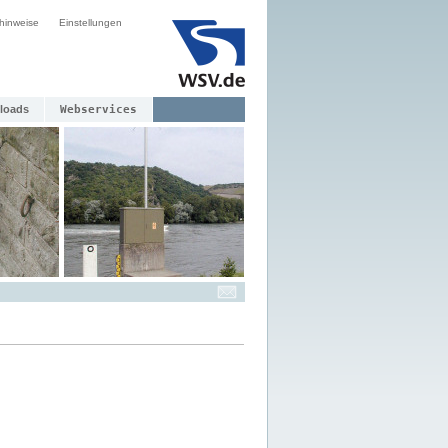
hinweise
Einstellungen
loads
Webservices