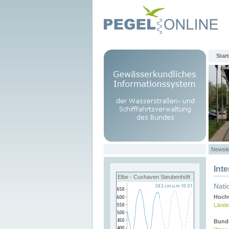
Start
Newsle
Int
Elbe - Cuxhaven Steubenhöft
Nati
Hochw
Lände
Bund