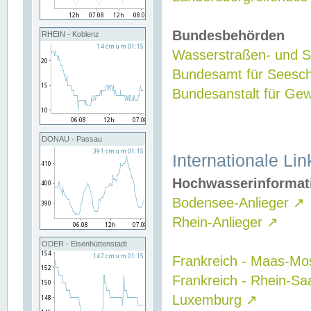
Bundesbehörden
RHEIN - Koblenz
Wasserstraßen- und Sc
Bundesamt für Seesch
Bundesanstalt für G
DONAU - Passau
Internationale Lin
Hochwasserinformat
Bodensee-Anlieger
↗
Rhein-Anlieger
↗
ODER - Eisenhüttenstadt
Frankreich - Maas-Mo
Frankreich - Rhein-Sa
Luxemburg
↗