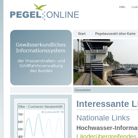
Hilfe
Link
Start
Pegelauswahl über Karte
Newsletter
Interessante L
Elbe - Cuxhaven Steubenhöft
Nationale Links
Hochwasser-Informa
Länderübergreifendes