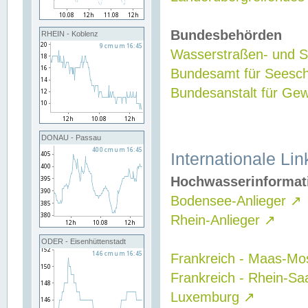
Bundesbehörden
RHEIN - Koblenz
Wasserstraßen- und Sc
Bundesamt für Seesch
Bundesanstalt für G
DONAU - Passau
Internationale Lin
Hochwasserinformat
Bodensee-Anlieger
↗
Rhein-Anlieger
↗
ODER - Eisenhüttenstadt
Frankreich - Maas-Mo
Frankreich - Rhein-Sa
Luxemburg
↗