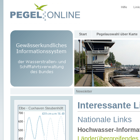
Hilfe
Link
Start
Pegelauswahl über Karte
Newsletter
Interessante L
Elbe - Cuxhaven Steubenhöft
Nationale Links
Hochwasser-Informa
Länderübergreifendes