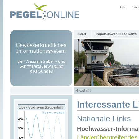
Hilfe
Link
Start
Pegelauswahl über Karte
Newsletter
Interessante L
Elbe - Cuxhaven Steubenhöft
Nationale Links
Hochwasser-Informa
Länderübergreifendes