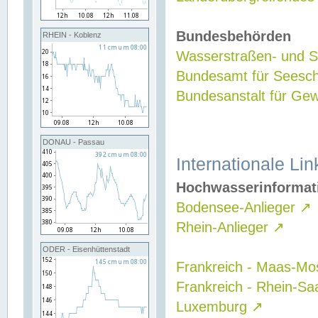
Bundesbehörden
RHEIN - Koblenz
Wasserstraßen- und Sc
Bundesamt für Seesch
Bundesanstalt für G
DONAU - Passau
Internationale Lin
Hochwasserinformat
Bodensee-Anlieger
↗
Rhein-Anlieger
↗
ODER - Eisenhüttenstadt
Frankreich - Maas-Mo
Frankreich - Rhein-Sa
Luxemburg
↗