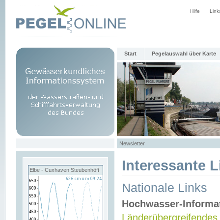
Hilfe
Link
Start
Pegelauswahl über Karte
Newsletter
Interessante L
Elbe - Cuxhaven Steubenhöft
Nationale Links
Hochwasser-Informa
Länderübergreifendes