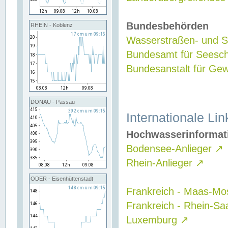
Bundesbehörden
RHEIN - Koblenz
Wasserstraßen- und Sc
Bundesamt für Seesch
Bundesanstalt für G
DONAU - Passau
Internationale Lin
Hochwasserinformat
Bodensee-Anlieger
↗
Rhein-Anlieger
↗
ODER - Eisenhüttenstadt
Frankreich - Maas-Mo
Frankreich - Rhein-Sa
Luxemburg
↗