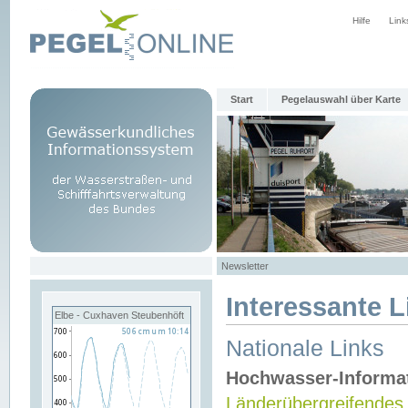
Hilfe
Link
Start
Pegelauswahl über Karte
Newsletter
Interessante L
Elbe - Cuxhaven Steubenhöft
Nationale Links
Hochwasser-Informa
Länderübergreifendes