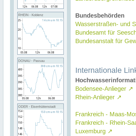
Bundesbehörden
RHEIN - Koblenz
Wasserstraßen- und Sc
Bundesamt für Seesch
Bundesanstalt für G
DONAU - Passau
Internationale Lin
Hochwasserinformat
Bodensee-Anlieger
↗
Rhein-Anlieger
↗
ODER - Eisenhüttenstadt
Frankreich - Maas-Mo
Frankreich - Rhein-Sa
Luxemburg
↗