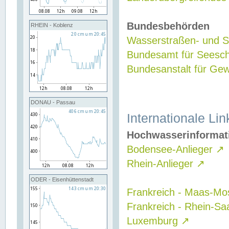
Bundesbehörden
RHEIN - Koblenz
Wasserstraßen- und Sc
Bundesamt für Seesch
Bundesanstalt für G
DONAU - Passau
Internationale Lin
Hochwasserinformat
Bodensee-Anlieger
↗
Rhein-Anlieger
↗
ODER - Eisenhüttenstadt
Frankreich - Maas-Mo
Frankreich - Rhein-Sa
Luxemburg
↗