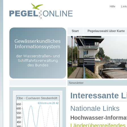
Hilfe
Link
Start
Pegelauswahl über Karte
Newsletter
Interessante L
Elbe - Cuxhaven Steubenhöft
Nationale Links
Hochwasser-Informa
Länderübergreifendes