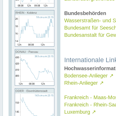
Bundesbehörden
RHEIN - Koblenz
Wasserstraßen- und Sc
Bundesamt für Seesch
Bundesanstalt für G
DONAU - Passau
Internationale Lin
Hochwasserinformat
Bodensee-Anlieger
↗
Rhein-Anlieger
↗
ODER - Eisenhüttenstadt
Frankreich - Maas-Mo
Frankreich - Rhein-Sa
Luxemburg
↗