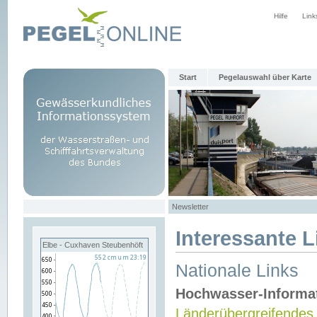
Hilfe
Link
Start
Pegelauswahl über Karte
Newsletter
Interessante L
Elbe - Cuxhaven Steubenhöft
Nationale Links
Hochwasser-Informa
Länderübergreifendes