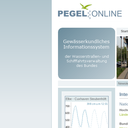
Start
Newsle
Int
Elbe - Cuxhaven Steubenhöft
Nati
Hochw
Lände
Bund