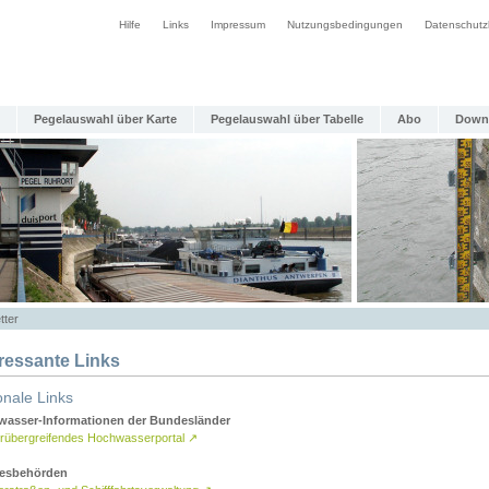
Hilfe
Links
Impressum
Nutzungsbedingungen
Datenschutz
Pegelauswahl über Karte
Pegelauswahl über Tabelle
Abo
Down
tter
eressante Links
onale Links
asser-Informationen der Bundesländer
rübergreifendes Hochwasserportal
↗
esbehörden