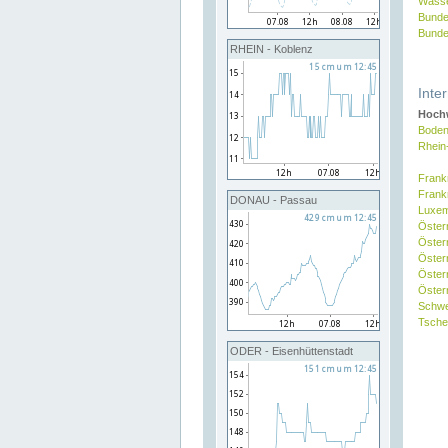
Wasse
Bunde
Bunde
RHEIN - Koblenz
Inte
Hochw
Boden
Rhein
Frank
Frank
DONAU - Passau
Luxe
Öster
Öster
Öster
Öster
Österr
Schw
Tsche
ODER - Eisenhüttenstadt