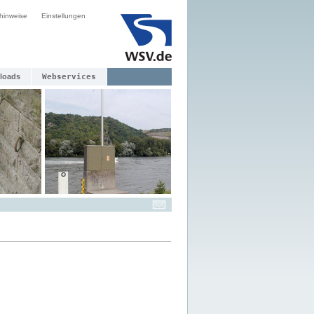
hinweise
Einstellungen
loads
Webservices