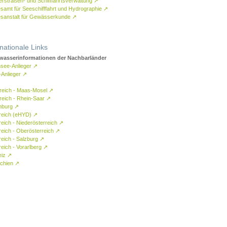
rstraßen- und Schifffahrtsverwaltung
↗
samt für Seeschifffahrt und Hydrographie
↗
sanstalt für Gewässerkunde
↗
rnationale Links
asserinformationen der Nachbarländer
see-Anlieger
↗
-Anlieger
↗
reich - Maas-Mosel
↗
reich - Rhein-Saar
↗
mburg
↗
reich (eHYD)
↗
reich - Niederösterreich
↗
reich - Oberösterreich
↗
reich - Salzburg
↗
eich - Vorarlberg
↗
eiz
↗
chien
↗