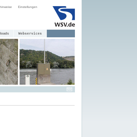
hinweise
Einstellungen
loads
Webservices