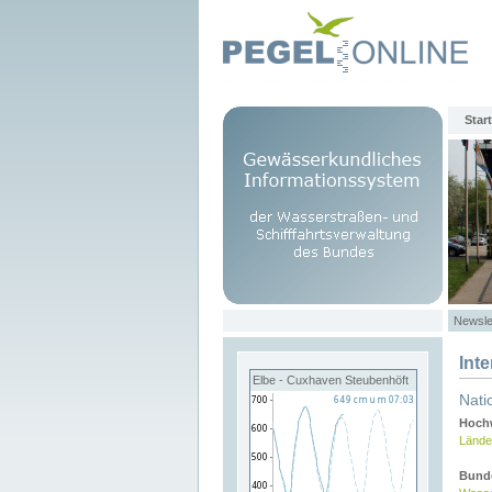
Start
Newsle
Int
Elbe - Cuxhaven Steubenhöft
Nati
Hochw
Lände
Bund