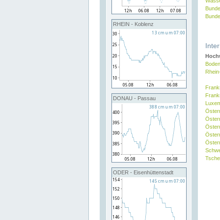
Wasse
Bunde
Bunde
RHEIN - Koblenz
Inte
Hochw
Boden
Rhein
Frank
Frank
DONAU - Passau
Luxe
Öster
Öster
Öster
Öster
Österr
Schw
Tsche
ODER - Eisenhüttenstadt