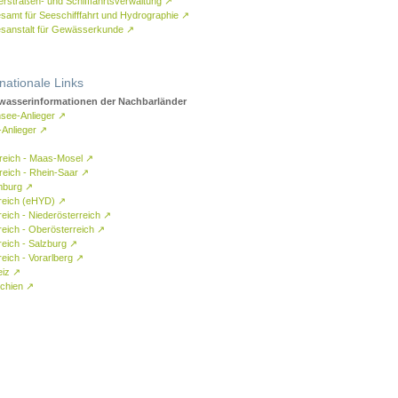
rstraßen- und Schifffahrtsverwaltung
↗
samt für Seeschifffahrt und Hydrographie
↗
sanstalt für Gewässerkunde
↗
rnationale Links
asserinformationen der Nachbarländer
see-Anlieger
↗
-Anlieger
↗
reich - Maas-Mosel
↗
reich - Rhein-Saar
↗
mburg
↗
reich (eHYD)
↗
reich - Niederösterreich
↗
reich - Oberösterreich
↗
reich - Salzburg
↗
eich - Vorarlberg
↗
eiz
↗
chien
↗