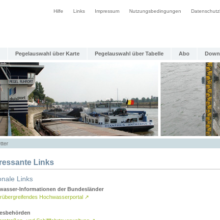
Hilfe
Links
Impressum
Nutzungsbedingungen
Datenschutz
Pegelauswahl über Karte
Pegelauswahl über Tabelle
Abo
Down
tter
eressante Links
onale Links
asser-Informationen der Bundesländer
rübergreifendes Hochwasserportal
↗
esbehörden