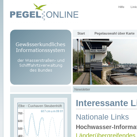
Hilfe
Link
Start
Pegelauswahl über Karte
Newsletter
Interessante L
Elbe - Cuxhaven Steubenhöft
Nationale Links
Hochwasser-Informa
Länderübergreifendes