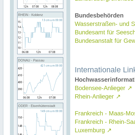
Bundesbehörden
RHEIN - Koblenz
Wasserstraßen- und Sc
Bundesamt für Seesch
Bundesanstalt für G
DONAU - Passau
Internationale Lin
Hochwasserinformat
Bodensee-Anlieger
↗
Rhein-Anlieger
↗
ODER - Eisenhüttenstadt
Frankreich - Maas-Mo
Frankreich - Rhein-Sa
Luxemburg
↗