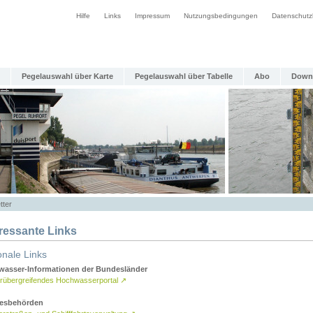
Hilfe
Links
Impressum
Nutzungsbedingungen
Datenschutz
Pegelauswahl über Karte
Pegelauswahl über Tabelle
Abo
Down
tter
eressante Links
onale Links
asser-Informationen der Bundesländer
rübergreifendes Hochwasserportal
↗
esbehörden