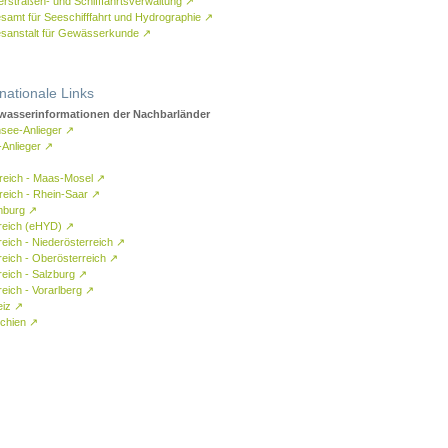
rstraßen- und Schifffahrtsverwaltung
↗
samt für Seeschifffahrt und Hydrographie
↗
sanstalt für Gewässerkunde
↗
rnationale Links
asserinformationen der Nachbarländer
see-Anlieger
↗
-Anlieger
↗
reich - Maas-Mosel
↗
reich - Rhein-Saar
↗
mburg
↗
reich (eHYD)
↗
reich - Niederösterreich
↗
reich - Oberösterreich
↗
reich - Salzburg
↗
eich - Vorarlberg
↗
eiz
↗
chien
↗