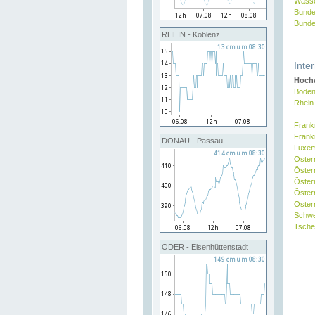
Wasse
Bunde
Bunde
RHEIN - Koblenz
Inte
Hochw
Boden
Rhein
Frank
Frank
DONAU - Passau
Luxe
Öster
Öster
Öster
Öster
Österr
Schw
Tsche
ODER - Eisenhüttenstadt