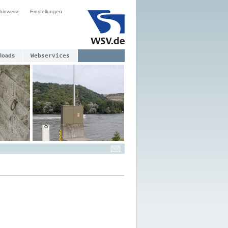
hinweise
Einstellungen
loads
Webservices