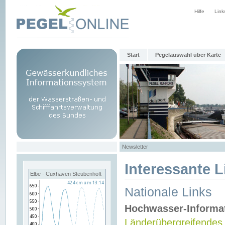
Hilfe
Link
Start
Pegelauswahl über Karte
Newsletter
Interessante L
Elbe - Cuxhaven Steubenhöft
Nationale Links
Hochwasser-Informa
Länderübergreifendes