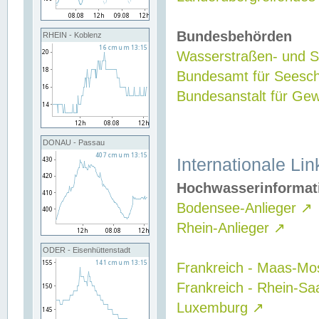
Bundesbehörden
RHEIN - Koblenz
Wasserstraßen- und Sc
Bundesamt für Seesch
Bundesanstalt für G
DONAU - Passau
Internationale Lin
Hochwasserinformat
Bodensee-Anlieger
↗
Rhein-Anlieger
↗
ODER - Eisenhüttenstadt
Frankreich - Maas-Mo
Frankreich - Rhein-Sa
Luxemburg
↗