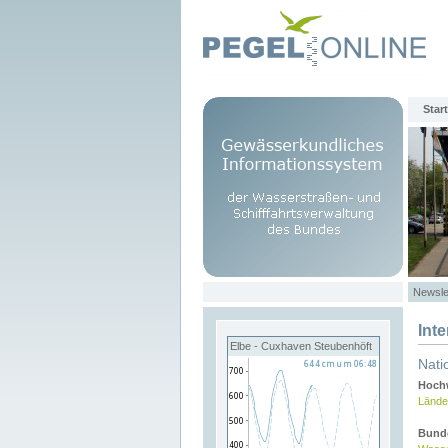
Start
Newsle
Int
Elbe - Cuxhaven Steubenhöft
Nati
Hochw
Lände
Bund