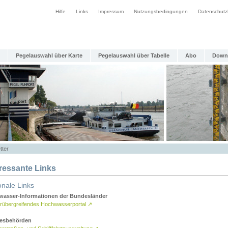
Hilfe
Links
Impressum
Nutzungsbedingungen
Datenschutz
Pegelauswahl über Karte
Pegelauswahl über Tabelle
Abo
Down
tter
eressante Links
onale Links
asser-Informationen der Bundesländer
rübergreifendes Hochwasserportal
↗
esbehörden