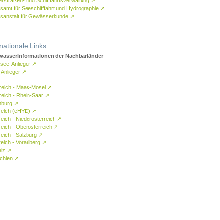
rstraßen- und Schifffahrtsverwaltung
↗
samt für Seeschifffahrt und Hydrographie
↗
sanstalt für Gewässerkunde
↗
rnationale Links
asserinformationen der Nachbarländer
see-Anlieger
↗
-Anlieger
↗
reich - Maas-Mosel
↗
reich - Rhein-Saar
↗
mburg
↗
reich (eHYD)
↗
reich - Niederösterreich
↗
reich - Oberösterreich
↗
reich - Salzburg
↗
eich - Vorarlberg
↗
eiz
↗
chien
↗