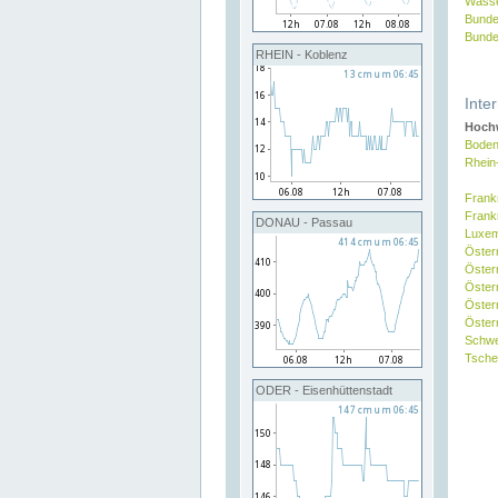
Wasse
Bunde
Bunde
RHEIN - Koblenz
Inte
Hochw
Boden
Rhein
Frank
Frank
DONAU - Passau
Luxe
Öster
Öster
Öster
Öster
Österr
Schw
Tsche
ODER - Eisenhüttenstadt