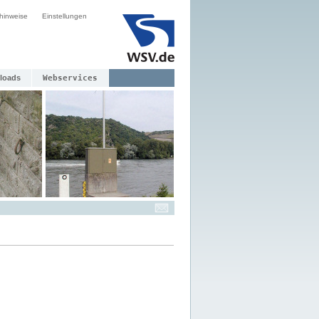
hinweise
Einstellungen
loads
Webservices