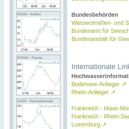
Bundesbehörden
RHEIN - Koblenz
Wasserstraßen- und Sc
Bundesamt für Seesch
Bundesanstalt für G
DONAU - Passau
Internationale Lin
Hochwasserinformat
Bodensee-Anlieger
↗
Rhein-Anlieger
↗
ODER - Eisenhüttenstadt
Frankreich - Maas-Mo
Frankreich - Rhein-Sa
Luxemburg
↗