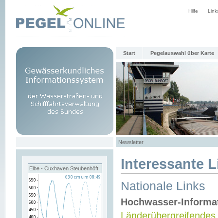
Hilfe
Link
Start
Pegelauswahl über Karte
Newsletter
Interessante L
Elbe - Cuxhaven Steubenhöft
Nationale Links
Hochwasser-Informa
Länderübergreifendes