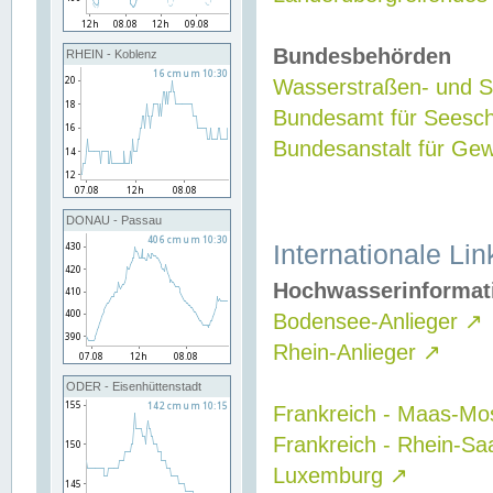
Bundesbehörden
RHEIN - Koblenz
Wasserstraßen- und Sc
Bundesamt für Seesch
Bundesanstalt für G
DONAU - Passau
Internationale Lin
Hochwasserinformat
Bodensee-Anlieger
↗
Rhein-Anlieger
↗
ODER - Eisenhüttenstadt
Frankreich - Maas-Mo
Frankreich - Rhein-Sa
Luxemburg
↗