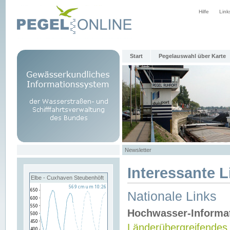
Hilfe
Link
Start
Pegelauswahl über Karte
Newsletter
Interessante L
Elbe - Cuxhaven Steubenhöft
Nationale Links
Hochwasser-Informa
Länderübergreifendes