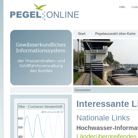
Hilfe
Link
Start
Pegelauswahl über Karte
Newsletter
Interessante L
Elbe - Cuxhaven Steubenhöft
Nationale Links
Hochwasser-Informa
Länderübergreifendes