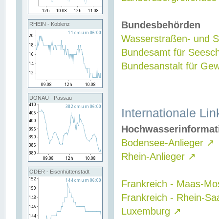
Bundesbehörden
RHEIN - Koblenz
Wasserstraßen- und Sc
Bundesamt für Seesch
Bundesanstalt für G
DONAU - Passau
Internationale Lin
Hochwasserinformat
Bodensee-Anlieger
↗
Rhein-Anlieger
↗
ODER - Eisenhüttenstadt
Frankreich - Maas-Mo
Frankreich - Rhein-Sa
Luxemburg
↗