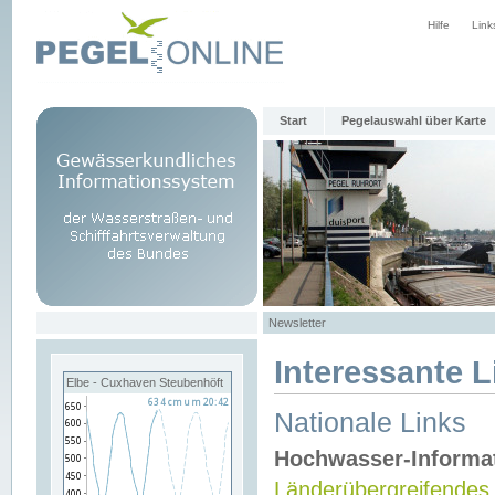
Hilfe
Link
Start
Pegelauswahl über Karte
Newsletter
Interessante L
Elbe - Cuxhaven Steubenhöft
Nationale Links
Hochwasser-Informa
Länderübergreifendes