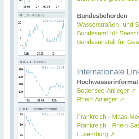
Bundesbehörden
RHEIN - Koblenz
Wasserstraßen- und Sc
Bundesamt für Seesch
Bundesanstalt für G
DONAU - Passau
Internationale Lin
Hochwasserinformat
Bodensee-Anlieger
↗
Rhein-Anlieger
↗
ODER - Eisenhüttenstadt
Frankreich - Maas-Mo
Frankreich - Rhein-Sa
Luxemburg
↗