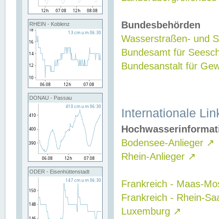
Bundesbehörden
RHEIN - Koblenz
Wasserstraßen- und Sc
Bundesamt für Seesch
Bundesanstalt für G
DONAU - Passau
Internationale Lin
Hochwasserinformat
Bodensee-Anlieger
↗
Rhein-Anlieger
↗
ODER - Eisenhüttenstadt
Frankreich - Maas-Mo
Frankreich - Rhein-Sa
Luxemburg
↗