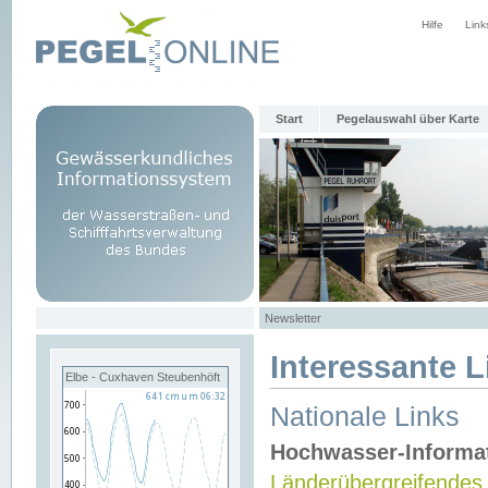
Hilfe
Link
Start
Pegelauswahl über Karte
Newsletter
Interessante L
Elbe - Cuxhaven Steubenhöft
Nationale Links
Hochwasser-Informa
Länderübergreifendes