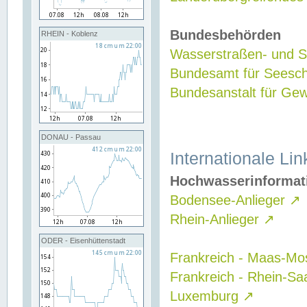
Bundesbehörden
RHEIN - Koblenz
Wasserstraßen- und Sc
Bundesamt für Seesch
Bundesanstalt für G
DONAU - Passau
Internationale Lin
Hochwasserinformat
Bodensee-Anlieger
↗
Rhein-Anlieger
↗
ODER - Eisenhüttenstadt
Frankreich - Maas-Mo
Frankreich - Rhein-Sa
Luxemburg
↗