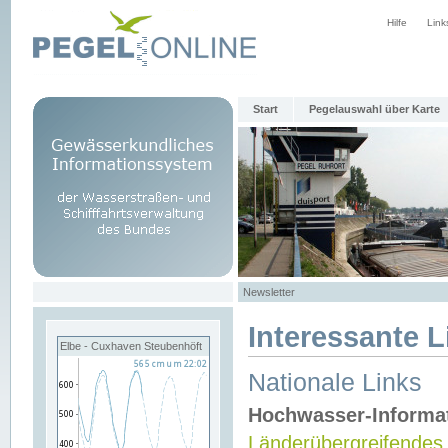
Hilfe
Link
Start
Pegelauswahl über Karte
Newsletter
Interessante L
Elbe - Cuxhaven Steubenhöft
Nationale Links
Hochwasser-Informa
Länderübergreifendes