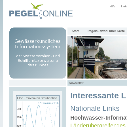
Hilfe
Link
Start
Pegelauswahl über Karte
Newsletter
Interessante L
Elbe - Cuxhaven Steubenhöft
Nationale Links
Hochwasser-Informa
Länderübergreifendes