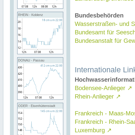
Bundesbehörden
RHEIN - Koblenz
Wasserstraßen- und Sc
Bundesamt für Seesch
Bundesanstalt für G
DONAU - Passau
Internationale Lin
Hochwasserinformat
Bodensee-Anlieger
↗
Rhein-Anlieger
↗
ODER - Eisenhüttenstadt
Frankreich - Maas-Mo
Frankreich - Rhein-Sa
Luxemburg
↗