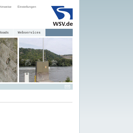
hinweise
Einstellungen
loads
Webservices