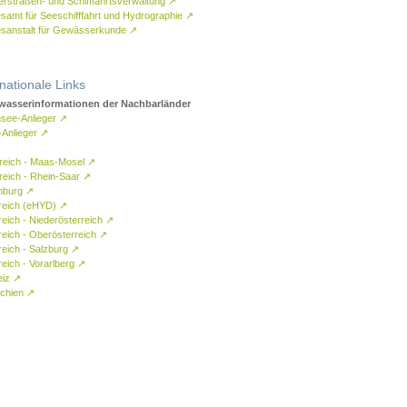
rstraßen- und Schifffahrtsverwaltung
↗
samt für Seeschifffahrt und Hydrographie
↗
sanstalt für Gewässerkunde
↗
rnationale Links
asserinformationen der Nachbarländer
see-Anlieger
↗
-Anlieger
↗
reich - Maas-Mosel
↗
reich - Rhein-Saar
↗
mburg
↗
reich (eHYD)
↗
reich - Niederösterreich
↗
reich - Oberösterreich
↗
reich - Salzburg
↗
eich - Vorarlberg
↗
eiz
↗
chien
↗