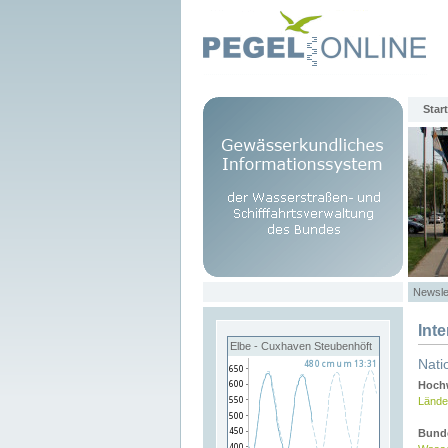
Start
Newsle
Int
Elbe - Cuxhaven Steubenhöft
Nati
Hochw
Lände
Bund