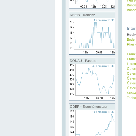
Wasse
Bunde
Bunde
RHEIN - Koblenz
Inte
Hochw
Boden
Rhein
Frank
Frank
DONAU - Passau
Luxe
Öster
Öster
Öster
Öster
Österr
Schw
Tsche
ODER - Eisenhüttenstadt