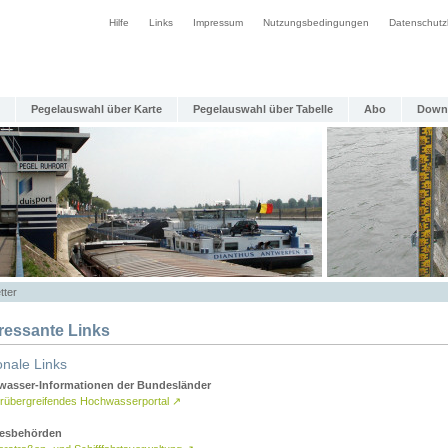
Hilfe
Links
Impressum
Nutzungsbedingungen
Datenschutz
Pegelauswahl über Karte
Pegelauswahl über Tabelle
Abo
Down
tter
eressante Links
onale Links
asser-Informationen der Bundesländer
rübergreifendes Hochwasserportal
↗
esbehörden