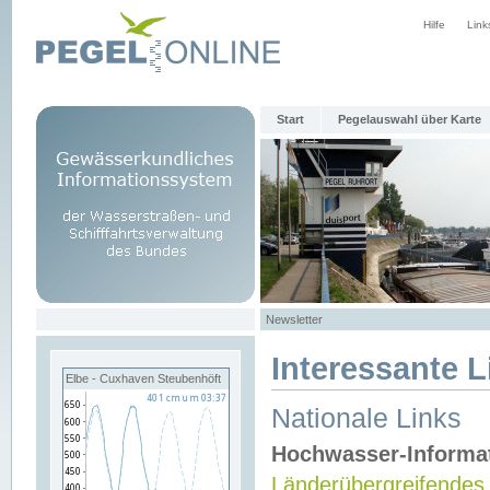
Hilfe
Link
Start
Pegelauswahl über Karte
Newsletter
Interessante L
Elbe - Cuxhaven Steubenhöft
Nationale Links
Hochwasser-Informa
Länderübergreifendes