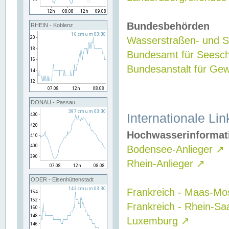
Bundesbehörden
RHEIN - Koblenz
Wasserstraßen- und Sc
Bundesamt für Seesch
Bundesanstalt für G
DONAU - Passau
Internationale Lin
Hochwasserinformat
Bodensee-Anlieger
↗
Rhein-Anlieger
↗
ODER - Eisenhüttenstadt
Frankreich - Maas-Mo
Frankreich - Rhein-Sa
Luxemburg
↗