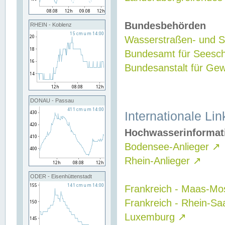
Bundesbehörden
RHEIN - Koblenz
Wasserstraßen- und Sc
Bundesamt für Seesch
Bundesanstalt für G
DONAU - Passau
Internationale Lin
Hochwasserinformat
Bodensee-Anlieger
↗
Rhein-Anlieger
↗
ODER - Eisenhüttenstadt
Frankreich - Maas-Mo
Frankreich - Rhein-Sa
Luxemburg
↗