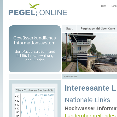
Hilfe
Link
Start
Pegelauswahl über Karte
Newsletter
Interessante L
Elbe - Cuxhaven Steubenhöft
Nationale Links
Hochwasser-Informa
Länderübergreifendes