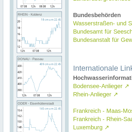
Bundesbehörden
RHEIN - Koblenz
Wasserstraßen- und Sc
Bundesamt für Seesch
Bundesanstalt für G
DONAU - Passau
Internationale Lin
Hochwasserinformat
Bodensee-Anlieger
↗
Rhein-Anlieger
↗
ODER - Eisenhüttenstadt
Frankreich - Maas-Mo
Frankreich - Rhein-Sa
Luxemburg
↗