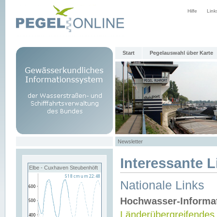
Hilfe
Link
Start
Pegelauswahl über Karte
Newsletter
Interessante L
Elbe - Cuxhaven Steubenhöft
Nationale Links
Hochwasser-Informa
Länderübergreifendes