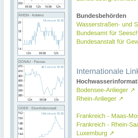
Bundesbehörden
RHEIN - Koblenz
Wasserstraßen- und Sc
Bundesamt für Seesch
Bundesanstalt für G
DONAU - Passau
Internationale Lin
Hochwasserinformat
Bodensee-Anlieger
↗
Rhein-Anlieger
↗
ODER - Eisenhüttenstadt
Frankreich - Maas-Mo
Frankreich - Rhein-Sa
Luxemburg
↗