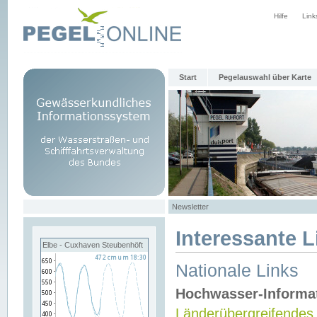
Hilfe
Link
Start
Pegelauswahl über Karte
Newsletter
Interessante L
Elbe - Cuxhaven Steubenhöft
Nationale Links
Hochwasser-Informa
Länderübergreifendes