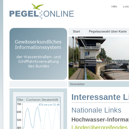
Hilfe
Link
Start
Pegelauswahl über Karte
Newsletter
Interessante L
Elbe - Cuxhaven Steubenhöft
Nationale Links
Hochwasser-Informa
Länderübergreifendes