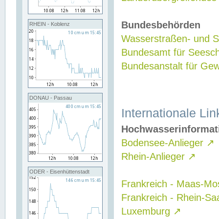
Bundesbehörden
RHEIN - Koblenz
Wasserstraßen- und Sc
Bundesamt für Seesch
Bundesanstalt für G
DONAU - Passau
Internationale Lin
Hochwasserinformat
Bodensee-Anlieger
↗
Rhein-Anlieger
↗
ODER - Eisenhüttenstadt
Frankreich - Maas-Mo
Frankreich - Rhein-Sa
Luxemburg
↗