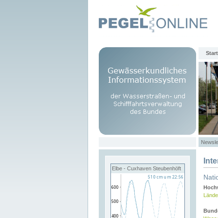
Start
Newsle
Int
Elbe - Cuxhaven Steubenhöft
Nati
Hochw
Lände
Bund