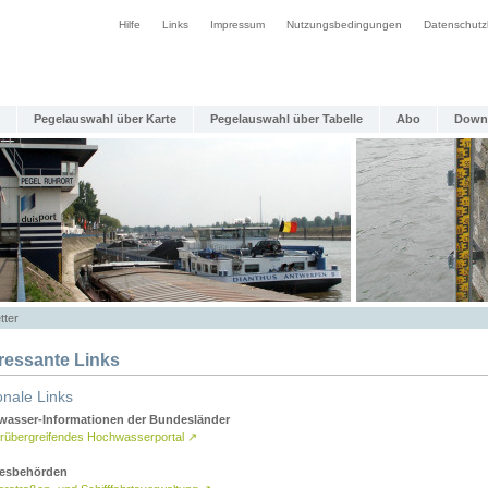
Hilfe
Links
Impressum
Nutzungsbedingungen
Datenschutz
Pegelauswahl über Karte
Pegelauswahl über Tabelle
Abo
Down
tter
eressante Links
onale Links
asser-Informationen der Bundesländer
rübergreifendes Hochwasserportal
↗
esbehörden