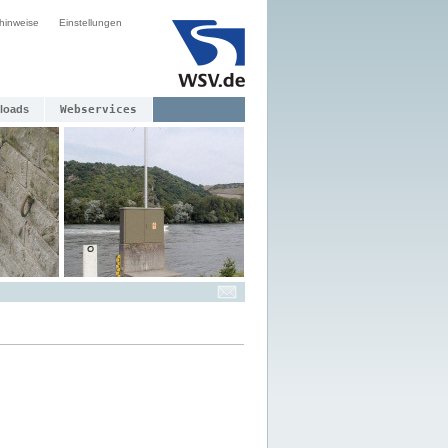
hinweise
Einstellungen
loads
Webservices