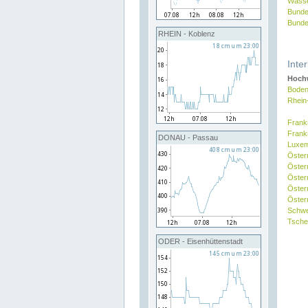
Wasse
Bunde
Bunde
RHEIN - Koblenz
Inte
Hochw
Boden
Rhein
Frank
Frank
DONAU - Passau
Luxe
Öster
Öster
Öster
Öster
Österr
Schw
Tsche
ODER - Eisenhüttenstadt