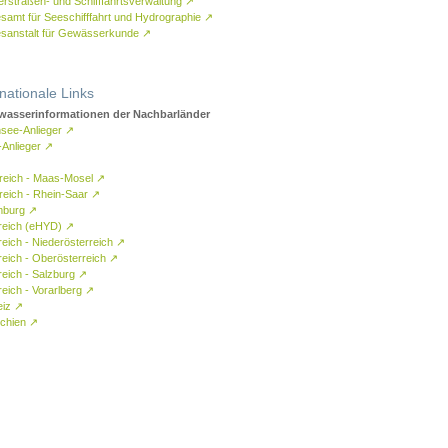
rstraßen- und Schifffahrtsverwaltung
↗
samt für Seeschifffahrt und Hydrographie
↗
sanstalt für Gewässerkunde
↗
rnationale Links
asserinformationen der Nachbarländer
see-Anlieger
↗
-Anlieger
↗
reich - Maas-Mosel
↗
reich - Rhein-Saar
↗
mburg
↗
reich (eHYD)
↗
reich - Niederösterreich
↗
reich - Oberösterreich
↗
reich - Salzburg
↗
eich - Vorarlberg
↗
eiz
↗
chien
↗