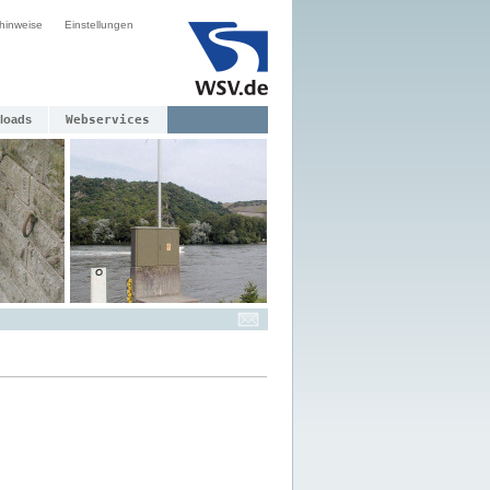
hinweise
Einstellungen
loads
Webservices