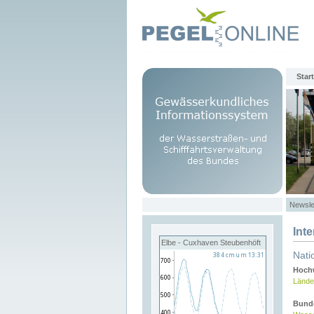
Start
Newsle
Int
Elbe - Cuxhaven Steubenhöft
Nati
Hochw
Lände
Bund