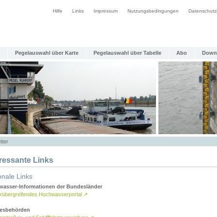
Hilfe
Links
Impressum
Nutzungsbedingungen
Datenschutz
Pegelauswahl über Karte
Pegelauswahl über Tabelle
Abo
Down
tter
eressante Links
onale Links
asser-Informationen der Bundesländer
rübergreifendes Hochwasserportal
↗
esbehörden