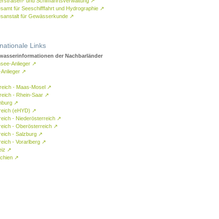
rstraßen- und Schifffahrtsverwaltung
↗
samt für Seeschifffahrt und Hydrographie
↗
sanstalt für Gewässerkunde
↗
rnationale Links
asserinformationen der Nachbarländer
see-Anlieger
↗
-Anlieger
↗
reich - Maas-Mosel
↗
reich - Rhein-Saar
↗
mburg
↗
reich (eHYD)
↗
reich - Niederösterreich
↗
reich - Oberösterreich
↗
reich - Salzburg
↗
eich - Vorarlberg
↗
eiz
↗
chien
↗