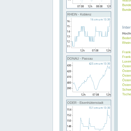
Wasse
Bunde
Bunde
RHEIN - Koblenz
Inte
Hochw
Boden
Rhein
Frank
Frank
DONAU - Passau
Luxe
Öster
Öster
Öster
Öster
Österr
Schw
Tsche
ODER - Eisenhüttenstadt