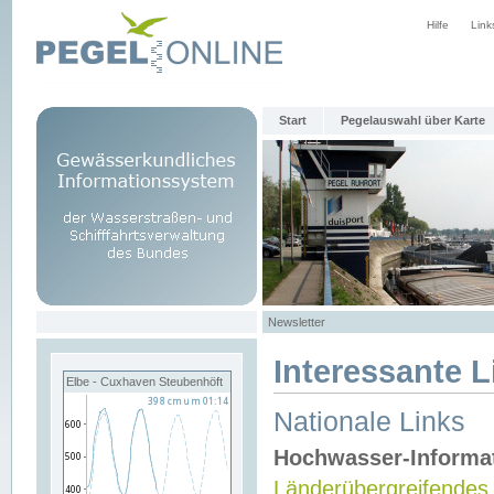
Hilfe
Link
Start
Pegelauswahl über Karte
Newsletter
Interessante L
Elbe - Cuxhaven Steubenhöft
Nationale Links
Hochwasser-Informa
Länderübergreifendes