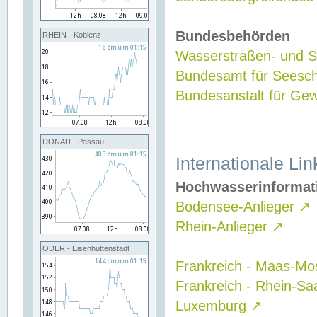
Bundesbehörden
RHEIN - Koblenz
Wasserstraßen- und Sc
Bundesamt für Seesch
Bundesanstalt für G
DONAU - Passau
Internationale Lin
Hochwasserinformat
Bodensee-Anlieger
↗
Rhein-Anlieger
↗
ODER - Eisenhüttenstadt
Frankreich - Maas-Mo
Frankreich - Rhein-Sa
Luxemburg
↗