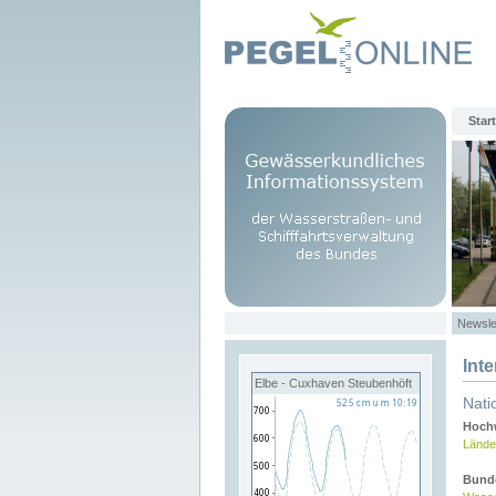
Start
Newsle
Int
Elbe - Cuxhaven Steubenhöft
Nati
Hochw
Lände
Bund