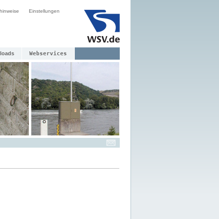
hinweise
Einstellungen
loads
Webservices