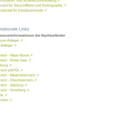
rstraßen- und Schifffahrtsverwaltung
↗
samt für Seeschifffahrt und Hydrographie
↗
sanstalt für Gewässerkunde
↗
rnationale Links
asserinformationen der Nachbarländer
see-Anlieger
↗
-Anlieger
↗
reich - Maas-Mosel
↗
reich - Rhein-Saar
↗
mburg
↗
reich (eHYD)
↗
reich - Niederösterreich
↗
reich - Oberösterreich
↗
reich - Salzburg
↗
eich - Vorarlberg
↗
eiz
↗
chien
↗