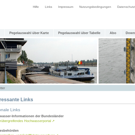
Hilfe
Links
Impressum
Nutzungsbedingungen
Datenschutz
Pegelauswahl über Karte
Pegelauswahl über Tabelle
Abo
Down
tter
eressante Links
onale Links
asser-Informationen der Bundesländer
rübergreifendes Hochwasserportal
↗
esbehörden