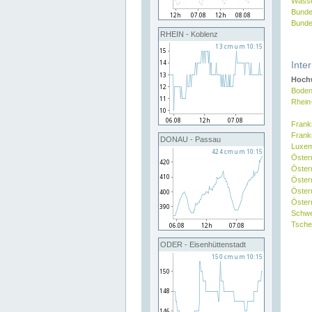
Wasse
Bunde
Bunde
RHEIN - Koblenz
Inte
Hochw
Boden
Rhein
Frank
Frank
DONAU - Passau
Luxe
Öster
Öster
Öster
Öster
Österr
Schw
Tsche
ODER - Eisenhüttenstadt