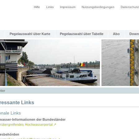
Hilfe
Links
Impressum
Nutzungsbedingungen
Datenschutz
Pegelauswahl über Karte
Pegelauswahl über Tabelle
Abo
Down
tter
eressante Links
onale Links
asser-Informationen der Bundesländer
rübergreifendes Hochwasserportal
↗
esbehörden