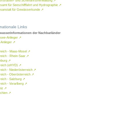
rstraßen- und Schifffahrtsverwaltung
↗
samt für Seeschifffahrt und Hydrographie
↗
sanstalt für Gewässerkunde
↗
rnationale Links
asserinformationen der Nachbarländer
see-Anlieger
↗
-Anlieger
↗
reich - Maas-Mosel
↗
reich - Rhein-Saar
↗
mburg
↗
reich (eHYD)
↗
reich - Niederösterreich
↗
reich - Oberösterreich
↗
reich - Salzburg
↗
eich - Vorarlberg
↗
eiz
↗
chien
↗