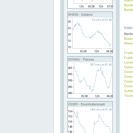
Wasse
Bunde
Bunde
RHEIN - Koblenz
Inte
Hochw
Boden
Rhein
Frank
Frank
DONAU - Passau
Luxe
Öster
Öster
Öster
Öster
Österr
Schw
Tsche
ODER - Eisenhüttenstadt