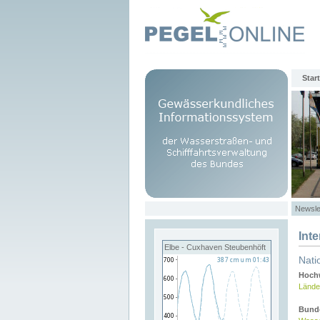
Start
Newsle
Int
Elbe - Cuxhaven Steubenhöft
Nati
Hochw
Lände
Bund