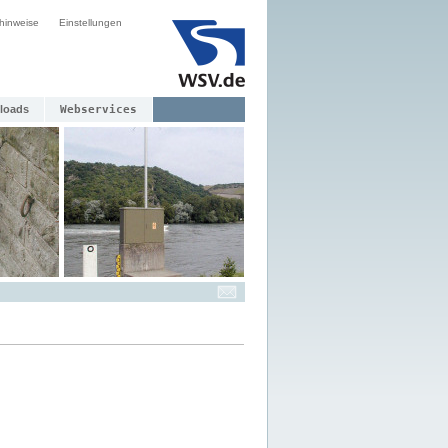
hinweise
Einstellungen
loads
Webservices