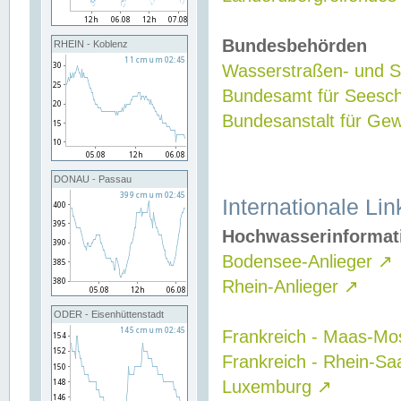
Bundesbehörden
RHEIN - Koblenz
Wasserstraßen- und Sc
Bundesamt für Seesch
Bundesanstalt für G
DONAU - Passau
Internationale Lin
Hochwasserinformat
Bodensee-Anlieger
↗
Rhein-Anlieger
↗
ODER - Eisenhüttenstadt
Frankreich - Maas-Mo
Frankreich - Rhein-Sa
Luxemburg
↗