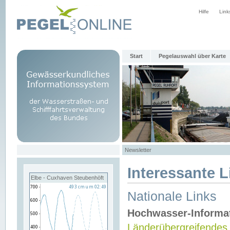
Hilfe
Link
Start
Pegelauswahl über Karte
Newsletter
Interessante L
Elbe - Cuxhaven Steubenhöft
Nationale Links
Hochwasser-Informa
Länderübergreifendes