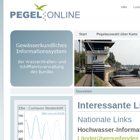
Hilfe
Link
Start
Pegelauswahl über Karte
Newsletter
Interessante L
Elbe - Cuxhaven Steubenhöft
Nationale Links
Hochwasser-Informa
Länderübergreifendes