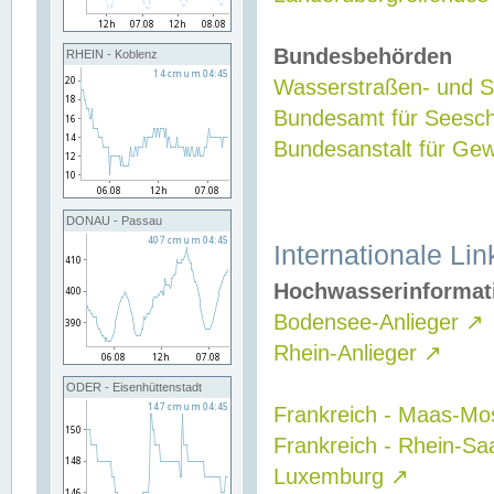
Bundesbehörden
RHEIN - Koblenz
Wasserstraßen- und Sc
Bundesamt für Seesch
Bundesanstalt für G
DONAU - Passau
Internationale Lin
Hochwasserinformat
Bodensee-Anlieger
↗
Rhein-Anlieger
↗
ODER - Eisenhüttenstadt
Frankreich - Maas-Mo
Frankreich - Rhein-Sa
Luxemburg
↗