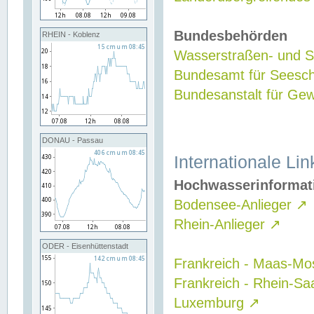
Bundesbehörden
RHEIN - Koblenz
Wasserstraßen- und Sc
Bundesamt für Seesch
Bundesanstalt für G
DONAU - Passau
Internationale Lin
Hochwasserinformat
Bodensee-Anlieger
↗
Rhein-Anlieger
↗
ODER - Eisenhüttenstadt
Frankreich - Maas-Mo
Frankreich - Rhein-Sa
Luxemburg
↗