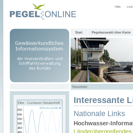
Hilfe
Link
Start
Pegelauswahl über Karte
Newsletter
Interessante L
Elbe - Cuxhaven Steubenhöft
Nationale Links
Hochwasser-Informa
Länderübergreifendes