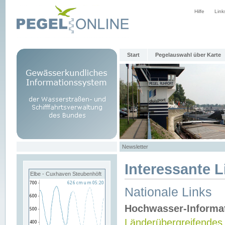
Hilfe
Link
Start
Pegelauswahl über Karte
Newsletter
Interessante L
Elbe - Cuxhaven Steubenhöft
Nationale Links
Hochwasser-Informa
Länderübergreifendes