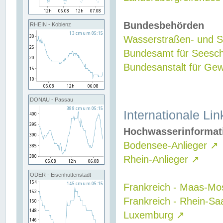
Bundesbehörden
RHEIN - Koblenz
Wasserstraßen- und Sc
Bundesamt für Seesch
Bundesanstalt für G
DONAU - Passau
Internationale Lin
Hochwasserinformat
Bodensee-Anlieger
↗
Rhein-Anlieger
↗
ODER - Eisenhüttenstadt
Frankreich - Maas-Mo
Frankreich - Rhein-Sa
Luxemburg
↗