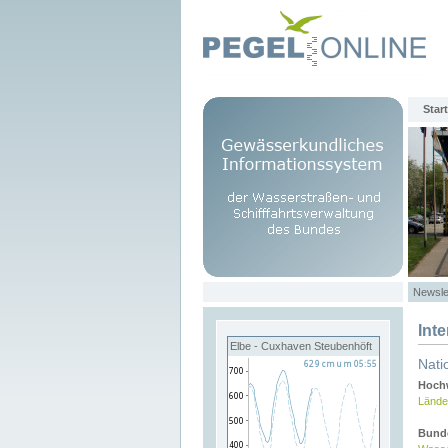
Start
Newsle
Int
Elbe - Cuxhaven Steubenhöft
Nati
Hochw
Lände
Bund