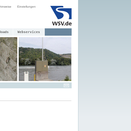
hinweise
Einstellungen
loads
Webservices