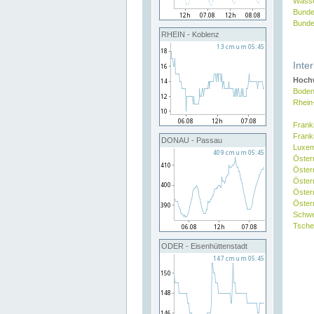
Wasse
Bunde
Bunde
RHEIN - Koblenz
Inte
Hochw
Boden
Rhein
Frank
Frank
DONAU - Passau
Luxe
Öster
Öster
Öster
Öster
Österr
Schw
Tsche
ODER - Eisenhüttenstadt