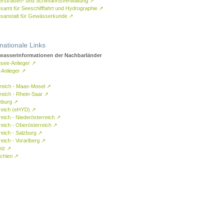
rstraßen- und Schifffahrtsverwaltung
↗
samt für Seeschifffahrt und Hydrographie
↗
sanstalt für Gewässerkunde
↗
rnationale Links
asserinformationen der Nachbarländer
see-Anlieger
↗
-Anlieger
↗
reich - Maas-Mosel
↗
reich - Rhein-Saar
↗
mburg
↗
reich (eHYD)
↗
reich - Niederösterreich
↗
reich - Oberösterreich
↗
reich - Salzburg
↗
eich - Vorarlberg
↗
eiz
↗
chien
↗