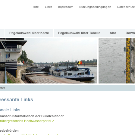
Hilfe
Links
Impressum
Nutzungsbedingungen
Datenschutz
Pegelauswahl über Karte
Pegelauswahl über Tabelle
Abo
Down
tter
eressante Links
onale Links
asser-Informationen der Bundesländer
rübergreifendes Hochwasserportal
↗
esbehörden