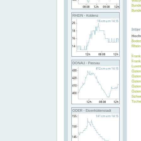
Wasse
Bunde
Bunde
RHEIN - Koblenz
Inte
Hochw
Boden
Rhein
Frank
Frank
DONAU - Passau
Luxe
Öster
Öster
Öster
Öster
Österr
Schw
Tsche
ODER - Eisenhüttenstadt