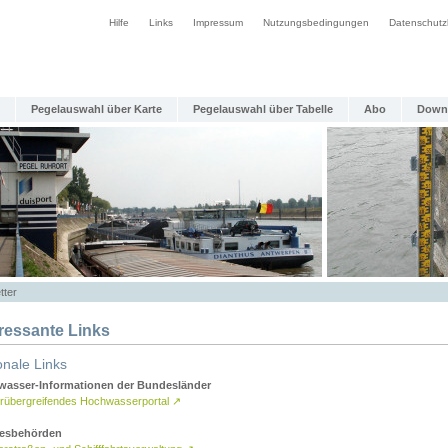
Hilfe
Links
Impressum
Nutzungsbedingungen
Datenschutz
Pegelauswahl über Karte
Pegelauswahl über Tabelle
Abo
Down
tter
eressante Links
onale Links
asser-Informationen der Bundesländer
rübergreifendes Hochwasserportal
↗
esbehörden