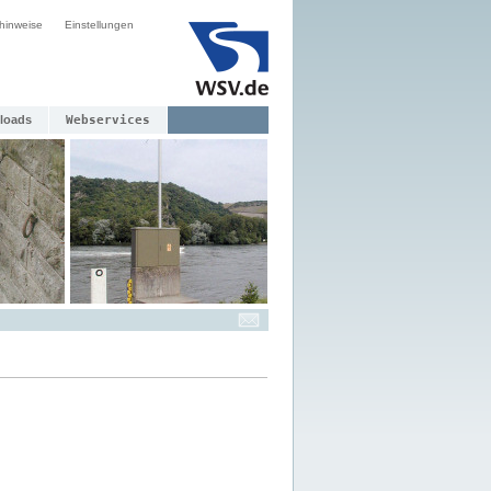
hinweise
Einstellungen
loads
Webservices