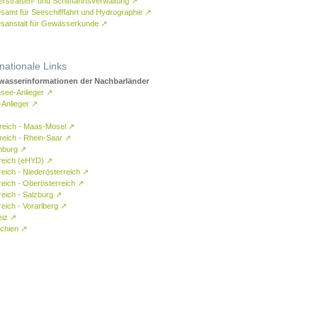
rstraßen- und Schifffahrtsverwaltung
↗
samt für Seeschifffahrt und Hydrographie
↗
sanstalt für Gewässerkunde
↗
rnationale Links
asserinformationen der Nachbarländer
see-Anlieger
↗
-Anlieger
↗
reich - Maas-Mosel
↗
reich - Rhein-Saar
↗
mburg
↗
reich (eHYD)
↗
reich - Niederösterreich
↗
reich - Oberösterreich
↗
reich - Salzburg
↗
eich - Vorarlberg
↗
eiz
↗
chien
↗