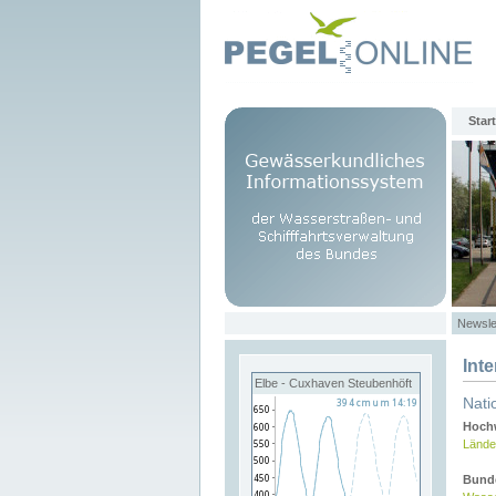
Start
Newsle
Int
Elbe - Cuxhaven Steubenhöft
Nati
Hochw
Lände
Bund