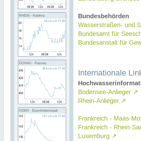
Bundesbehörden
RHEIN - Koblenz
Wasserstraßen- und Sc
Bundesamt für Seesch
Bundesanstalt für G
DONAU - Passau
Internationale Lin
Hochwasserinformat
Bodensee-Anlieger
↗
Rhein-Anlieger
↗
ODER - Eisenhüttenstadt
Frankreich - Maas-Mo
Frankreich - Rhein-Sa
Luxemburg
↗