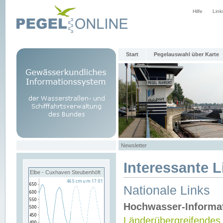
Hilfe
Link
Start
Pegelauswahl über Karte
Newsletter
Interessante L
Elbe - Cuxhaven Steubenhöft
Nationale Links
Hochwasser-Informa
Länderübergreifendes